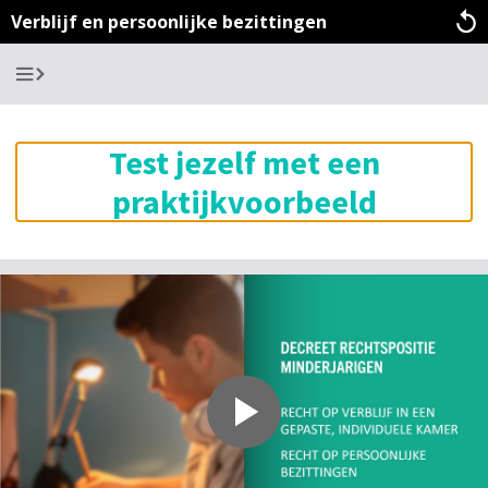
Verblijf en persoonlijke bezittingen
Ga t
Test jezelf met een
praktijkvoorbeeld